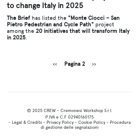
to change Italy in 2025
The Brief
has listed the
"Monte Ciocci – San
Pietro Pedestrian and Cycle Path"
project
among the
20 initiatives that will transform Italy
in 2025
.
Paginazione
Pagina precedente
Pagina successiva
‹‹
Pagina 2
››
© 2025 CREW - Cremonesi Workshop S.r.l.
P.IVA e C.F 02940160175
-
Legal & Credits
-
Privacy Policy
-
Cookie Policy
-
Procedura
di gestione delle segnalazioni