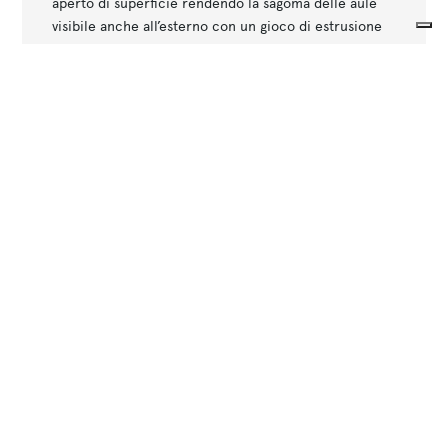
aperto di superficie rendendo la sagoma delle aule
visibile anche all’esterno con un gioco di estrusione
che ne descrive gli antichi volumi e il relativo spazio
Le tue preferenze relative alla privacy
di collegamento intermedio. Lo spazio pubblico
creato viene arricchito dalla presenza di alberature
Informativa sulla raccolta
in grado di migliorare la fruibilità di quest’ultimo. La
nuova essenza scelta sarà il Schinus molle o falso
pepe, che ben si adatta al contesto.
Other projects